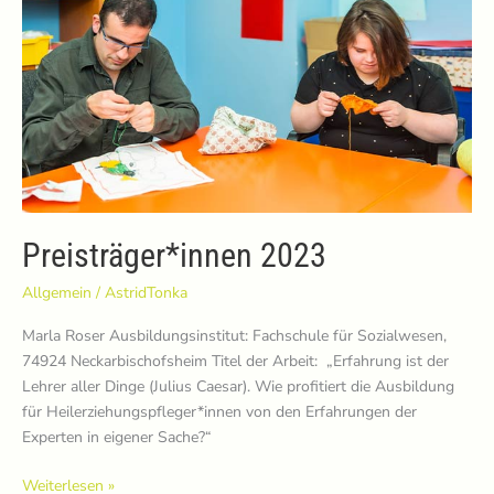
Preisträger*innen 2023
Allgemein
/
AstridTonka
Marla Roser Ausbildungsinstitut: Fachschule für Sozialwesen,
74924 Neckarbischofsheim Titel der Arbeit: „Erfahrung ist der
Lehrer aller Dinge (Julius Caesar). Wie profitiert die Ausbildung
für Heilerziehungspfleger*innen von den Erfahrungen der
Experten in eigener Sache?“
Preisträger*innen
Weiterlesen »