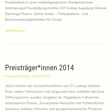
Projektarbeit in einer heilpädagogischen-therapeutischen
Wohngruppe\“Ausbildungsinstitut: KJF Kolleg Augsburg Melanie
DaimingerThema: „Gehör finden – Partizipations- und
Beschwerdemöglichkeiten für Kinder
Preisträger*innen
Weiterlesen »
2015
Preisträger*innen 2014
Preisverleihung
/
AstridTonka
2014 nahmen am Auswahlverfahren zum D. Ludwig Schlaich
Preis sieben Fachschulen mit insgesamt neun Arbeiten teil.Zwei
Stiftungspreise wurden vergeben an: Magdalena Frahammer,
UnterbachernThema: „Erwachsene Menschen mit frühkindlichen
Autismus erleben Inklusion und gruppendynamische Prozesse