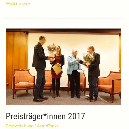
Preisträger*innen
Weiterlesen »
2018
Preisträger*innen 2017
Preisverleihung
/
AstridTonka