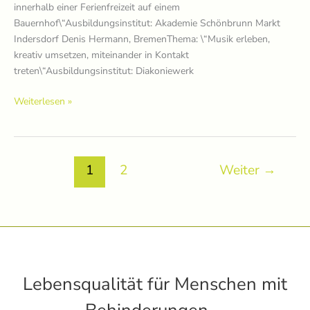
innerhalb einer Ferienfreizeit auf einem
Bauernhof\“Ausbildungsinstitut: Akademie Schönbrunn Markt
Indersdorf Denis Hermann, BremenThema: \“Musik erleben,
kreativ umsetzen, miteinander in Kontakt
treten\“Ausbildungsinstitut: Diakoniewerk
Preisträger*innen
Weiterlesen »
2014
1
2
Weiter
→
Lebensqualität für Menschen mit