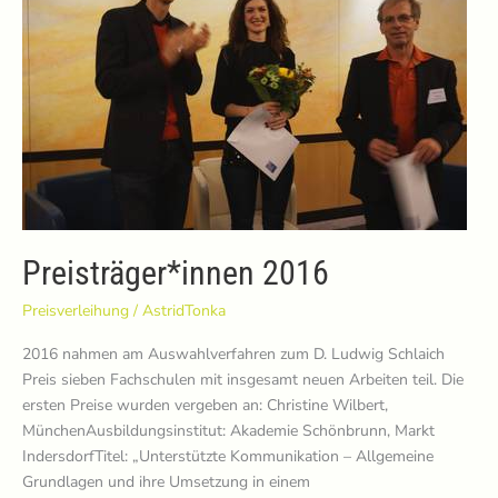
Preisträger*innen 2016
Preisverleihung
/
AstridTonka
2016 nahmen am Auswahlverfahren zum D. Ludwig Schlaich
Preis sieben Fachschulen mit insgesamt neuen Arbeiten teil. Die
ersten Preise wurden vergeben an: Christine Wilbert,
MünchenAusbildungsinstitut: Akademie Schönbrunn, Markt
IndersdorfTitel: „Unterstützte Kommunikation – Allgemeine
Grundlagen und ihre Umsetzung in einem