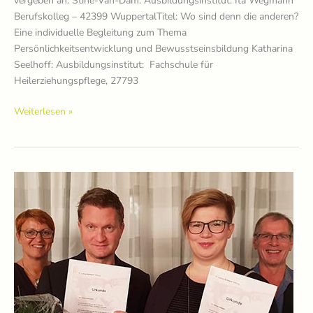
vergeben an: Stine-Van-Dam: Ausbildungsinstitut: Ita Wegmann
Berufskolleg – 42399 WuppertalTitel: Wo sind denn die anderen?
Eine individuelle Begleitung zum Thema
Persönlichkeitsentwicklung und Bewusstseinsbildung Katharina
Seelhoff: Ausbildungsinstitut: Fachschule für
Heilerziehungspflege, 27793
Preisträger*innen
Weiterlesen »
2019