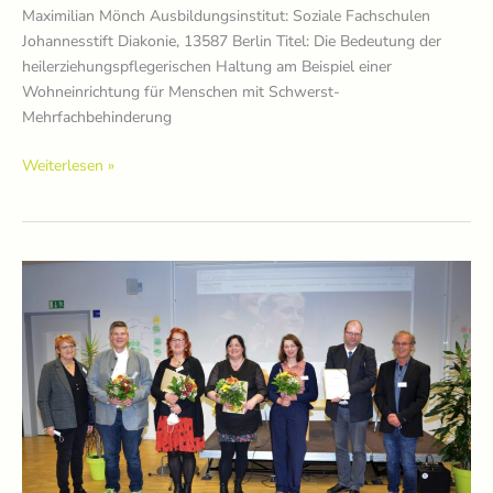
Maximilian Mönch Ausbildungsinstitut: Soziale Fachschulen
Johannesstift Diakonie, 13587 Berlin Titel: Die Bedeutung der
heilerziehungspflegerischen Haltung am Beispiel einer
Wohneinrichtung für Menschen mit Schwerst-
Mehrfachbehinderung
Preisträger
Weiterlesen »
2022