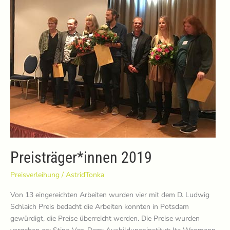
Preisträger*innen 2019
Preisverleihung
/
AstridTonka
Von 13 eingereichten Arbeiten wurden vier mit dem D. Ludwig
Schlaich Preis bedacht die Arbeiten konnten in Potsdam
gewürdigt, die Preise überreicht werden. Die Preise wurden