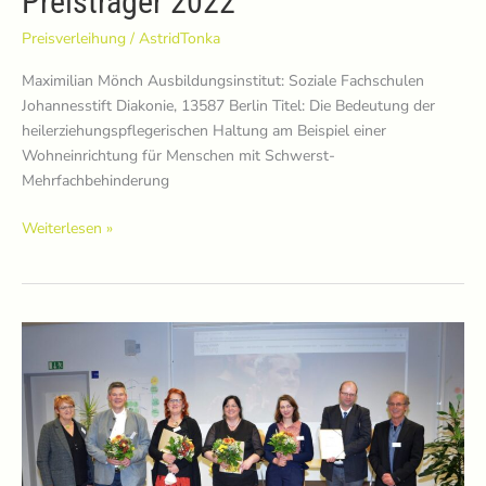
Preisträger 2022
Preisverleihung
/
AstridTonka
Maximilian Mönch Ausbildungsinstitut: Soziale Fachschulen
Johannesstift Diakonie, 13587 Berlin Titel: Die Bedeutung der
heilerziehungspflegerischen Haltung am Beispiel einer
Wohneinrichtung für Menschen mit Schwerst-
Mehrfachbehinderung
Preisträger
Weiterlesen »
2022