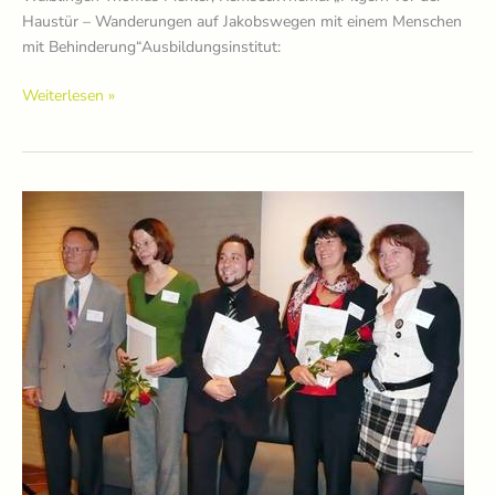
Haustür – Wanderungen auf Jakobswegen mit einem Menschen
mit Behinderung“Ausbildungsinstitut:
Preisträger*innen
Weiterlesen »
2013