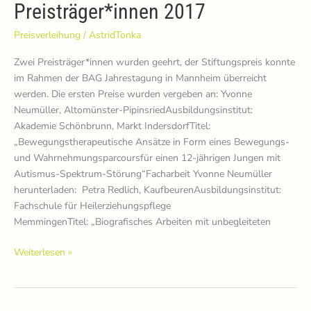
Preisträger*innen 2017
Preisverleihung
/
AstridTonka
Zwei Preisträger*innen wurden geehrt, der Stiftungspreis konnte
im Rahmen der BAG Jahrestagung in Mannheim überreicht
werden. Die ersten Preise wurden vergeben an: Yvonne
Neumüller, Altomünster-PipinsriedAusbildungsinstitut:
Akademie Schönbrunn, Markt IndersdorfTitel:
„Bewegungstherapeutische Ansätze in Form eines Bewegungs-
und Wahrnehmungsparcoursfür einen 12-jährigen Jungen mit
Autismus-Spektrum-Störung“Facharbeit Yvonne Neumüller
herunterladen: Petra Redlich, KaufbeurenAusbildungsinstitut:
Fachschule für Heilerziehungspflege
MemmingenTitel: „Biografisches Arbeiten mit unbegleiteten
Preisträger*innen
Weiterlesen »
2017