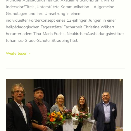
MünchenAusbildungsinstitut: Akademie Schönbrunn, Markt
IndersdorfTitel: „Unterstützte Kommunikation – Allgemeine
Grundlagen und ihre Umsetzung in einem
individuellenFörderkonzept eines 12-jährigen Jungen in einer
heilpädagogischen Tagesstätte“Facharbeit Christine Wilbert
herunterladen: Tina-Maria Fuchs, NeukirchenAusbildungsinstitut:
Johannes-Grade-Schule, StraubingTitel:
Preisträger*innen
Weiterlesen »
2016