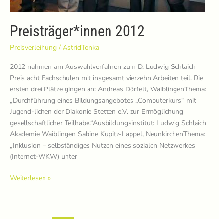
Preisträger*innen 2012
Preisverleihung
/
AstridTonka
2012 nahmen am Auswahlverfahren zum D. Ludwig Schlaich
Preis acht Fachschulen mit insgesamt vierzehn Arbeiten teil. Die
ersten drei Plätze gingen an: Andreas Dörfelt, WaiblingenThema:
„Durchführung eines Bildungsangebotes „Computerkurs“ mit
Jugend-lichen der Diakonie Stetten e.V. zur Ermöglichung
gesellschaftlicher Teilhabe.“Ausbildungsinstitut: Ludwig Schlaich
Akademie Waiblingen Sabine Kupitz-Lappel, NeunkirchenThema:
„Inklusion – selbständiges Nutzen eines sozialen Netzwerkes
(Internet-WKW) unter
Preisträger*innen
Weiterlesen »
2012