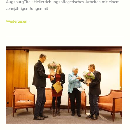
AugsburgTitel: Heilerziehungspflegerisches Arbeiten mit einem
zehnjährigen Jungenmit
Preisträger*innen
Weiterlesen »
2018